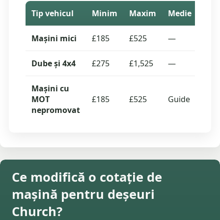
Tip vehicul
Minim
Maxim
Medie
Cota
Mașini mici
£185
£525
—
0
Dube și 4x4
£275
£1,525
—
0
Mașini cu
MOT
£185
£525
Guide
—
nepromovat
Ce modifică o cotație de
mașină pentru deșeuri
Church?