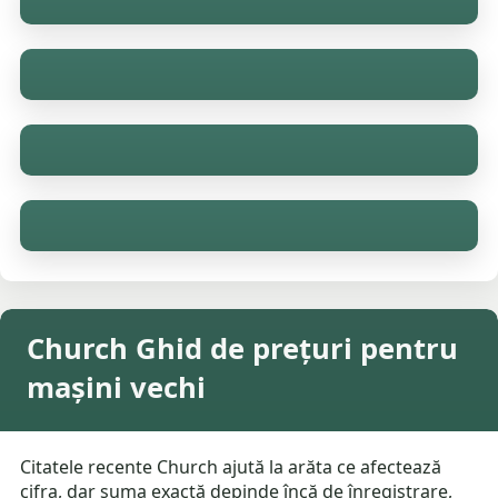
Church Ghid de prețuri pentru
mașini vechi
Citatele recente Church ajută la arăta ce afectează
cifra, dar suma exactă depinde încă de înregistrare,