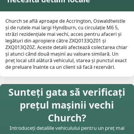
Church se află aproape de Accrington, Oswaldtwistle
și de rutele mai largi Hyndburn, cu circulație M6 5,
străzi rezidențiale mai vechi, acces pentru afaceri și
legături din apropiere către ZXQ0133QZ01 și
ZXQ013QZ0Z. Aceste detalii afectează colectarea chiar
și atunci când două mașini au valoare similară. Un
preț local util alătură vehiculul, starea și punctul exact
de preluare înainte ca un client să facă rezervări.
Sunteți gata să verificați
prețul mașinii vechi
Church?
Introduceți detaliile vehiculului pentru un preț mai