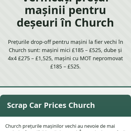
mașinii pentru
deșeuri în Church
Prețurile drop-off pentru mașini la fier vechi în
Church sunt: mașini mici £185 – £525, dube și
4x4 £275 – £1,525, mașini cu MOT nepromovat
£185 – £525.
Scrap Car Prices Church
Church prețurile mașinilor vechi au nevoie de mai