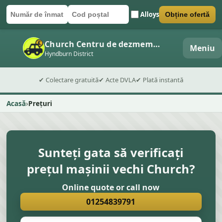
Alloys
Obține ofertă
Număr de înmatriculare
Cod poștal
Trimite formularul
Church Centru de dezmembrări auto
Meniu
Hyndburn District
✔ Colectare gratuită
✔ Acte DVLA
✔ Plată instantă
Acasă
Prețuri
Sunteți gata să verificați
prețul mașinii vechi Church?
Online quote or call now
01254839791